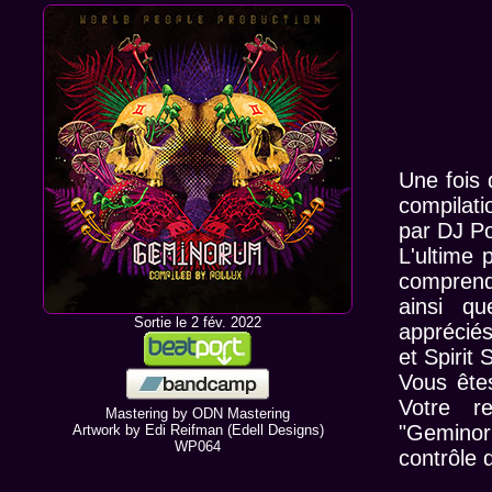
Une fois 
compilat
par DJ Po
L'ultime 
comprend 
ainsi qu
Sortie le 2 fév. 2022
apprécié
et Spirit S
Vous ête
Votre r
Mastering by
ODN Mastering
"Geminor
Artwork by Edi Reifman (Edell Designs)
WP064
contrôle 