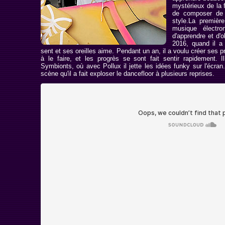
mystérieux de la 
de composer de 
style.La premièr
musique électro
d'apprendre et d'
2016, quand il a
sent et ses oreilles aime. Pendant un an, il a voulu créer ses 
à le faire, et les progrès se sont fait sentir rapidement. I
Symbionts, où avec Pollux il jette les idées funky sur l'écran.
scène qu'il a fait exploser le dancefloor à plusieurs reprises.