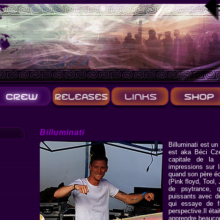
Billuminati
Billuminati est un
est aka Béci Cze
capitale de la
impressions sur 
quand son père éc
(Pink floyd, Tool,
de psytrance, 
puissants avec d
qui essaye de f
perspective.Il ét
apprendre beaucoup