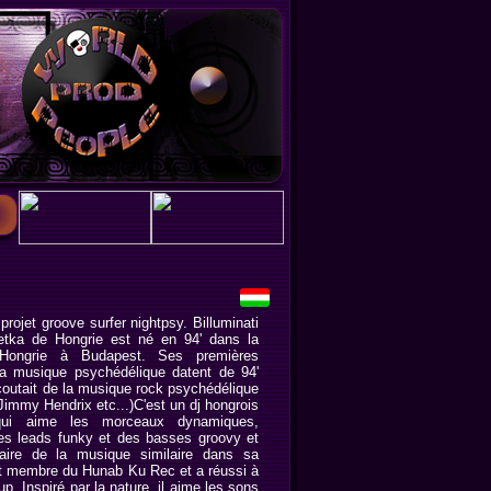
 projet groove surfer nightpsy. Billuminati
tka de Hongrie est né en 94' dans la
 Hongrie à Budapest. Ses premières
la musique psychédélique datent de 94'
outait de la musique rock psychédélique
 Jimmy Hendrix etc...)C'est un dj hongrois
qui aime les morceaux dynamiques,
es leads funky et des basses groovy et
aire de la musique similaire dans sa
ait membre du Hunab Ku Rec et a réussi à
. Inspiré par la nature, il aime les sons