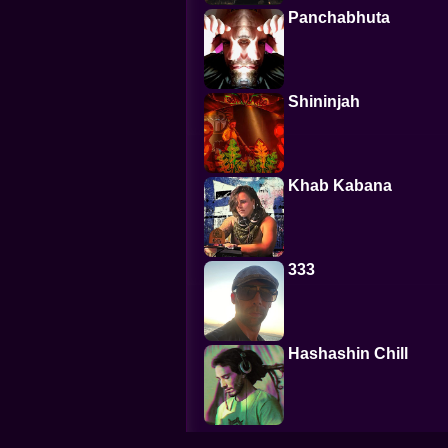
Panchabhuta
Shininjah
Khab Kabana
333
Hashashin Chill