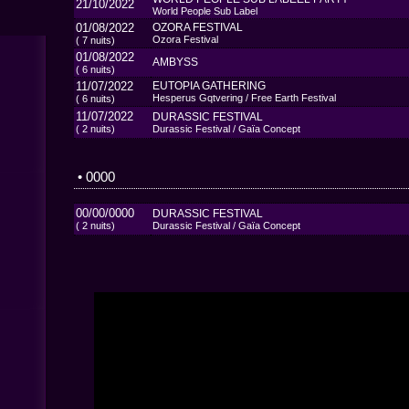
21/10/2022
World People Sub Label
01/08/2022
OZORA FESTIVAL
Ozora Festival
( 7 nuits)
01/08/2022
AMBYSS
( 6 nuits)
11/07/2022
EUTOPIA GATHERING
Hesperus Gqtvering / Free Earth Festival
( 6 nuits)
11/07/2022
DURASSIC FESTIVAL
( 2 nuits)
Durassic Festival / Gaïa Concept
• 0000
00/00/0000
DURASSIC FESTIVAL
( 2 nuits)
Durassic Festival / Gaïa Concept