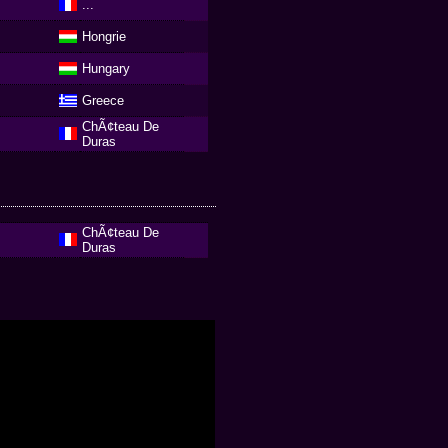
...
Hongrie
Hungary
Greece
ChÃ¢teau De
Duras
ChÃ¢teau De
Duras