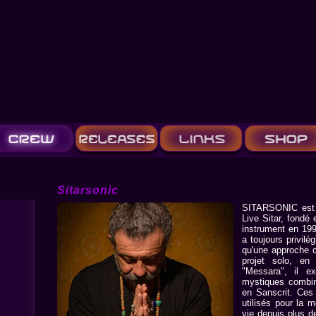
Sitarsonic
SITARSONIC est u
Live Sitar, fondé
instrument en 199
a toujours privilé
qu'une approche c
projet solo, en
"Messara", il e
mystiques combin
en Sanscrit. Ces 
utilisés pour la m
vie depuis plus d