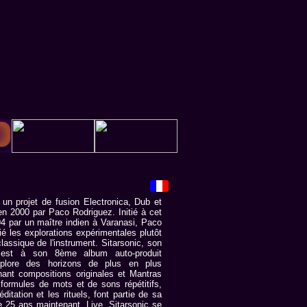
n projet de fusion Electronica, Dub et
 en 2000 par Paco Rodriguez. Initié à cet
4 par un maître indien à Varanasi, Paco
gié les explorations expérimentales plutôt
lassique de l'instrument. Sitarsonic, son
 est à son 8ème album auto-produit
xplore des horizons de plus en plus
ant compositions originales et Mantras
formules de mots et de sons répétitifs,
éditation et les rituels, font partie de sa
e 25 ans maintenant. Live, Sitarsonic se