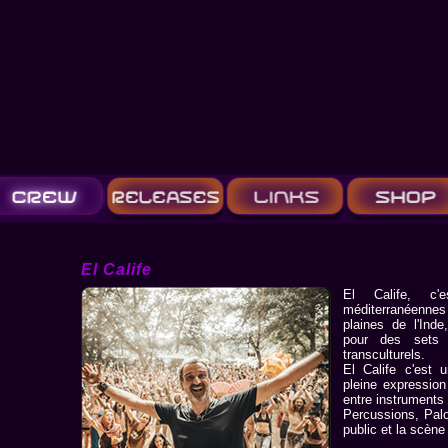
El Calife
El Calife, c'
méditerranéenne
plaines de l'Ind
pour des sets l
transculturels.
El Calife c'est 
pleine expression
entre instruments 
Percussions, Palo
public et la scène