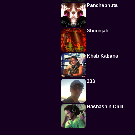
Panchabhuta
Shininjah
Khab Kabana
333
Hashashin Chill