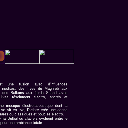
est une fusion avec d'influences
s inédites, des rives du Maghreb aux
e, des Balkans aux fjords Scandinaves
ives résolument électro, ancrés et
une musique électro-acoustique dont la
 se vit en live, l'artiste crée une danse
rares ou classiques et boucles électro.
ma Bulbul ou claviers évoluent entre le
 pour une ambiance totale.