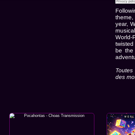
Follow
theme, 
year, W
musical
World-P
twiste
be the
adventu
Toutes 
des mor