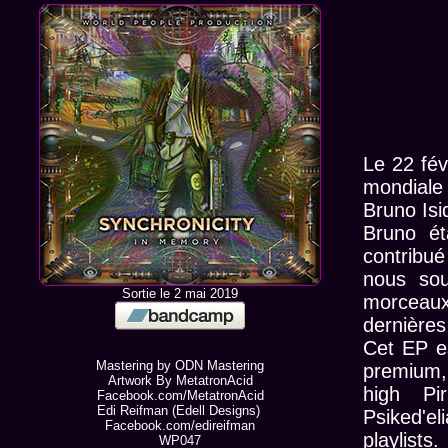
Le 22 fév
mondiale 
Bruno Isi
Bruno ét
contribué
nous sou
Sortie le 2 mai 2019
morceau
dernières
Cet EP e
Mastering by
ODN Mastering
premium,
Artwork By MetatronAcid
high Pir
Facebook.com/MetatronAcid
Edi Reifman (Edell Designs)
Psiked'e
Facebook.com/edireifman
playlists.
WP047